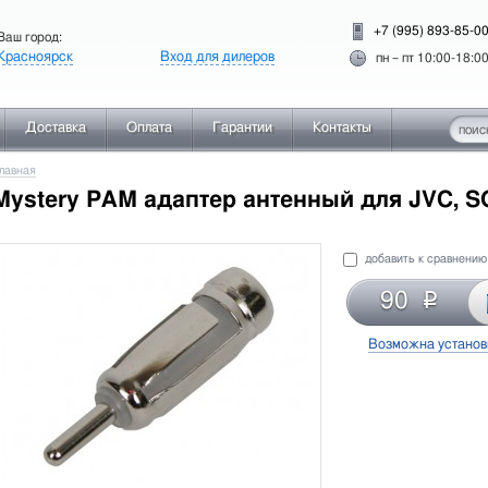
+7 (995) 893-85-0
Ваш город:
Красноярск
Вход для дилеров
пн – пт 10:00-18:00
Доставка
Оплата
Гарантии
Контакты
лавная
Mystery PAM адаптер антенный для JVC, 
добавить к сравнени
90
Р
Возможна установ