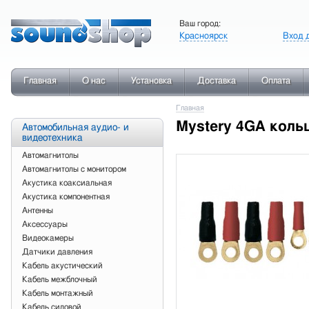
Ваш город:
Красноярск
Вход 
Главная
О нас
Установка
Доставка
Оплата
Главная
Mystery 4GA коль
Автомобильная аудио- и
видеотехника
Автомагнитолы
Автомагнитолы с монитором
Акустика коаксиальная
Акустика компонентная
Антенны
Аксессуары
Видеокамеры
Датчики давления
Кабель акустический
Кабель межблочный
Кабель монтажный
Кабель силовой